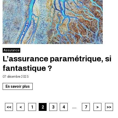
Assurance
L’assurance paramétrique, si
fantastique ?
07 décembre 2023
En savoir plus
....
<<
<
1
2
3
4
7
>
>>