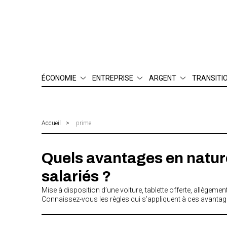
ÉCONOMIE
ENTREPRISE
ARGENT
TRANSITI
Finance
Management & RH
Patrimoine
Environn
Industrie
Juridique & compliance
Bourse
Digital
Innovation
Gestion
Assurance
Social & é
Accueil
prime
Matières premières
Création & développement
Consommation
Emploi
Quels avantages en natur
Finances publiques
International
salariés ?
Mise à disposition d’une voiture, tablette offerte, allègeme
Connaissez-vous les règles qui s’appliquent à ces avantag