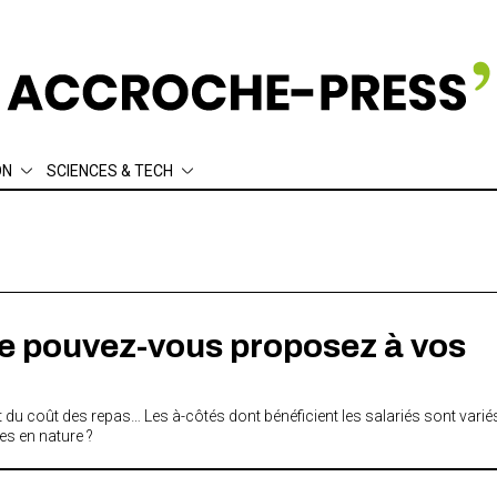
ON
SCIENCES & TECH
ement
Écologie
Sociologie
thique
Actuariat
Data
e pouvez-vous proposez à vos
nt du coût des repas… Les à-côtés dont bénéficient les salariés sont varié
es en nature ?