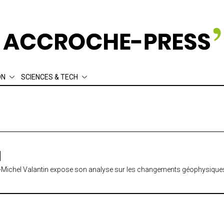
ON
SCIENCES & TECH
ement
Écologie
Sociologie
thique
Actuariat
Data
N
ean-Michel Valantin expose son analyse sur les changements géophysiques