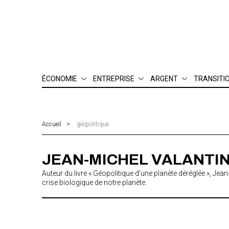
ÉCONOMIE
ENTREPRISE
ARGENT
TRANSITI
Finance
Management & RH
Patrimoine
Environn
Industrie
Juridique & compliance
Bourse
Digital
Innovation
Gestion
Assurance
Social & é
Accueil
géopolitique
Matières premières
Création & développement
Consommation
Emploi
JEAN-MICHEL VALANTI
Finances publiques
International
Auteur du livre « Géopolitique d’une planète déréglée », J
crise biologique de notre planète.