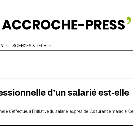
ON
SCIENCES & TECH
ement
Écologie
Sociologie
thique
Actuariat
Data
sionnelle d’un salarié est-elle
’effectue, à l’initiative du salarié, auprès de l’Assurance maladie. Cell