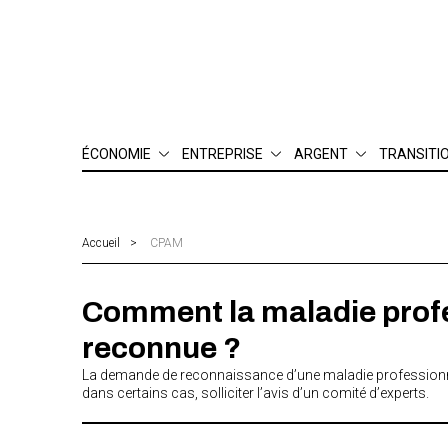
ÉCONOMIE
ENTREPRISE
ARGENT
TRANSITI
Finance
Management & RH
Patrimoine
Environn
Industrie
Juridique & compliance
Bourse
Digital
Innovation
Gestion
Assurance
Social & é
Accueil
CPAM
Matières premières
Création & développement
Consommation
Emploi
Comment la maladie profes
Finances publiques
International
reconnue ?
La demande de reconnaissance d’une maladie professionnelle s
dans certains cas, solliciter l’avis d’un comité d’experts.