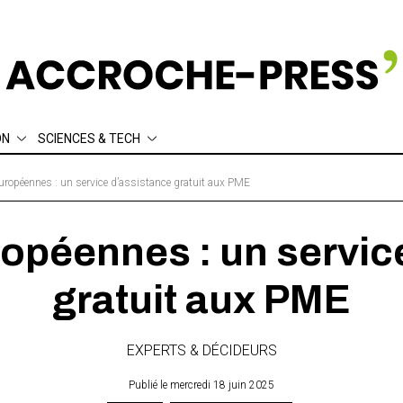
ON
SCIENCES & TECH
ement
Écologie
uropéennes : un service d’assistance gratuit aux PME
Sociologie
thique
Actuariat
Data
opéennes : un servic
gratuit aux PME
EXPERTS & DÉCIDEURS
Publié le mercredi 18 juin 2025