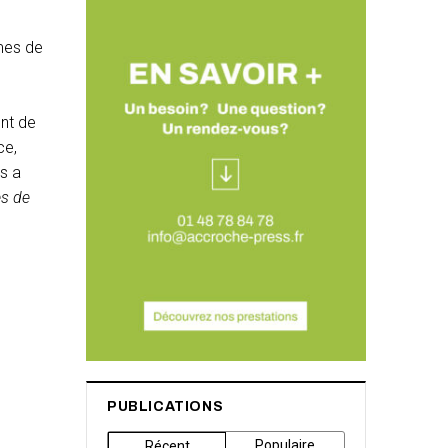
mes de
ont de
ce,
s a
es de
PUBLICATIONS
Populaire
Récent