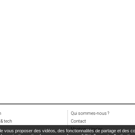
n
Qui sommes-nous ?
& tech
Contact
Mentions légales
t de vous proposer des vidéos, des fonctionnalités de partage et des 