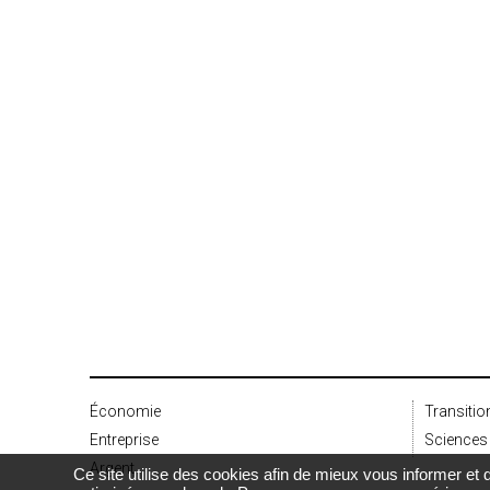
Économie
Transitio
Entreprise
Sciences 
Argent
Ce site utilise des cookies afin de mieux vous informer e