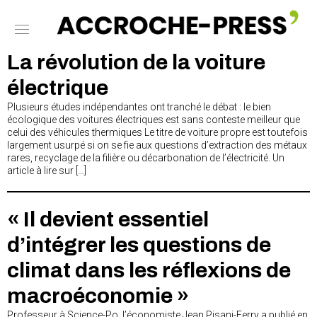
La révolution de la voiture
électrique
Plusieurs études indépendantes ont tranché le débat : le bien
écologique des voitures électriques est sans conteste meilleur que
celui des véhicules thermiques Le titre de voiture propre est toutefois
largement usurpé si on se fie aux questions d’extraction des métaux
rares, recyclage de la filière ou décarbonation de l’électricité. Un
article à lire sur […]
« Il devient essentiel
d’intégrer les questions de
climat dans les réflexions de
macroéconomie »
Professeur à Science-Po, l’économiste Jean Pisani-Ferry a publié en